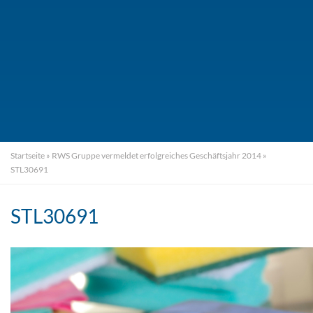
Startseite
»
RWS Gruppe vermeldet erfolgreiches Geschäftsjahr 2014
»
STL30691
STL30691