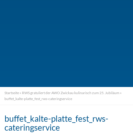
Startseite
»
RWS gratuliert der AWO Zwickau kulinarisch zum 25. Jubiläum
»
buffet_kalte-platte_fest_rws-cateringservice
buffet_kalte-platte_fest_rws-
cateringservice