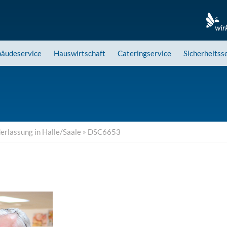
äudeservice
Hauswirtschaft
Cateringservice
Sicherheitss
rlassung in Halle/Saale
»
DSC6653