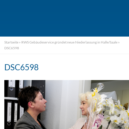
Startseite
»
RWS Gebäudeservice gründet neue Niederlassung in Halle/Saale
»
DSC6598
DSC6598