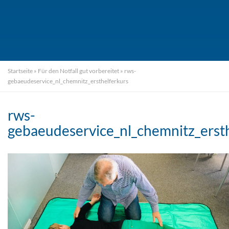
Startseite
»
Für den Notfall gut vorbereitet
»
rws-
gebaeudeservice_nl_chemnitz_ersthelferkurs
rws-
gebaeudeservice_nl_chemnitz_erst