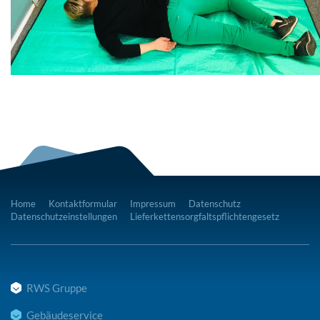
Home
Kontaktformular
Impressum
Datenschutz
Datenschutzeinstellungen
Lieferkettensorgfaltspflichtengesetz
RWS Gruppe
Gebäudeservice