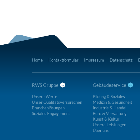
Home
Kontaktformular
Impressum
Datenschutz
RWS Gruppe
Gebäudeservice
Unsere Werte
Bildung & Soziales
Unser Qualitätsversprechen
Medizin & Gesundheit
Branchenlösungen
Industrie & Handel
Soziales Engagement
Büro & Verwaltung
Kunst & Kultur
Unsere Leistungen
Über uns