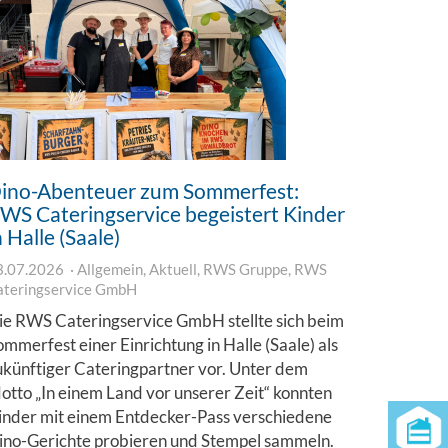
ino-Abenteuer zum Sommerfest:
WS Cateringservice begeistert Kinder
n Halle (Saale)
3.07.2026
Allgemein
,
Aktuell
,
RWS Gruppe
,
RWS
ateringservice GmbH
ie RWS Cateringservice GmbH stellte sich beim
ommerfest einer Einrichtung in Halle (Saale) als
ukünftiger Cateringpartner vor. Unter dem
otto „In einem Land vor unserer Zeit“ konnten
inder mit einem Entdecker-Pass verschiedene
ino-Gerichte probieren und Stempel sammeln.