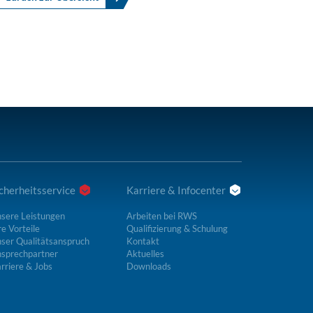
cherheitsservice
Karriere & Infocenter
sere Leistungen
Arbeiten bei RWS
re Vorteile
Qualifizierung & Schulung
ser Qualitätsanspruch
Kontakt
sprechpartner
Aktuelles
rriere & Jobs
Downloads