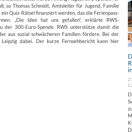
ll, so Thomas Schmidt, Amtsleiter für Jugend, Familie
r ein Quiz-Rätsel finanziert werden, das die Ferienpass-
nen. „Die Idee hat uns gefallen“, erklärte RWS-
i zu der 300-Euro-Spende. RWS unterstütze damit die
nder aus sozial schwächeren Familien fördere. Bei der
eipzig dabei. Der kurze Fernsehbericht kann hier
D
R
i
2
C
D
S
z
M
K
D