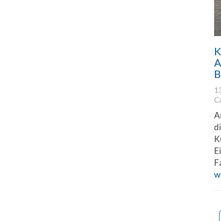
K
A
B
1
C
A
d
K
E
F
w