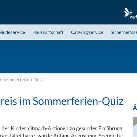
äudeservice
Hauswirtschaft
Cateringservice
Sicherheitss
im Sommerferien-Quiz
preis im Sommerferien-Quiz
Ä
s der Kindermitmach-Aktionen zu gesunder Ernährung,
anstaltet hatte, wurde Anfang August eine Spende für