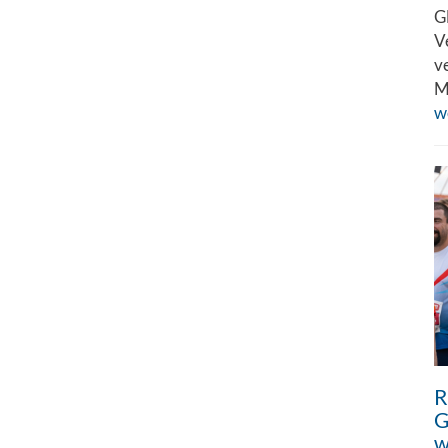
G
V
v
M
w
R
G
w