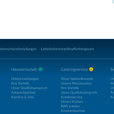
Datenschutzeinstellungen
Lieferkettensorgfaltspflichtengesetz
Hauswirtschaft
Cateringservice
Si
Unsere Leistungen
Unser Speisenkonzept
Un
Ihre Vorteile
Unsere Menümarken
Ih
Unser Qualitätsanspruch
Ihre Vorteile
Un
Ansprechpartner
Unser Qualitätsanspruch
An
Karriere & Jobs
Kundenservice
Ka
Unsere Küchen
RWS erleben
Ansprechpartner