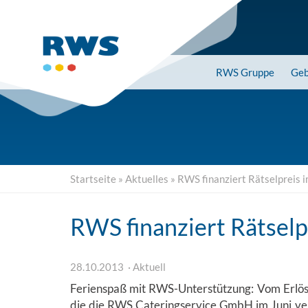
Skip
to
main
content
RWS
Gruppe
Geb
Startseite
»
Aktuelles
»
RWS finanziert Rätselpreis 
RWS finanziert Rätsel
28.10.2013
Aktuell
Ferienspaß mit RWS-Unterstützung: Vom Erlö
die die RWS Cateringservice GmbH im Juni ver