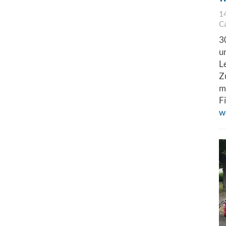
1
C
3
u
L
Z
m
F
w