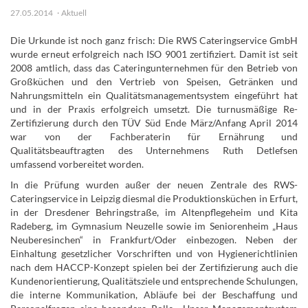
27.05.2014
Aktuell
Die Urkunde ist noch ganz frisch: Die RWS Cateringservice GmbH
wurde erneut erfolgreich nach ISO 9001 zertifiziert. Damit ist seit
2008 amtlich, dass das Cateringunternehmen für den Betrieb von
Großküchen und den Vertrieb von Speisen, Getränken und
Nahrungsmitteln ein Qualitätsmanagementsystem eingeführt hat
und in der Praxis erfolgreich umsetzt. Die turnusmäßige Re-
Zertifizierung durch den TÜV Süd Ende März/Anfang April 2014
war von der Fachberaterin für Ernährung und
Qualitätsbeauftragten des Unternehmens Ruth Detlefsen
umfassend vorbereitet worden.
In die Prüfung wurden außer der neuen Zentrale des RWS-
Cateringservice in Leipzig diesmal die Produktionsküchen in Erfurt,
in der Dresdener Behringstraße, im Altenpflegeheim und Kita
Radeberg, im Gymnasium Neuzelle sowie im Seniorenheim „Haus
Neuberesinchen“ in Frankfurt/Oder einbezogen. Neben der
Einhaltung gesetzlicher Vorschriften und von Hygienerichtlinien
nach dem HACCP-Konzept spielen bei der Zertifizierung auch die
Kundenorientierung, Qualitätsziele und entsprechende Schulungen,
die interne Kommunikation, Abläufe bei der Beschaffung und