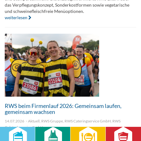
das Verpflegungskonzept, Sonderkostformen sowie vegetarische
und schweinefleischfreie Menüoptionen.
weiterlesen
RWS beim Firmenlauf 2026: Gemeinsam laufen,
gemeinsam wachsen
14.07.2026
Aktuell
,
RWS Gruppe
,
RWS Cateringservice GmbH
,
RWS
Gebäudeservice GmbH
30 Mitarbeitende, sommerliche Temperaturen und jede Menge