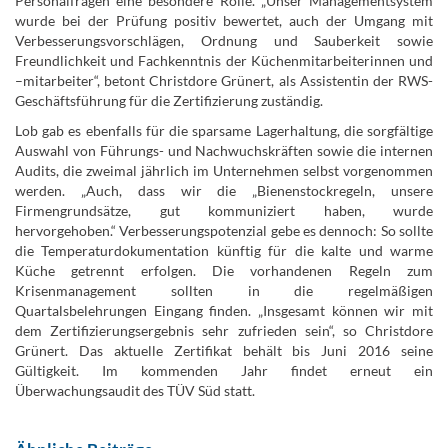
Personalfragen eine besondere Rolle. „Unser Managementsystem
wurde bei der Prüfung positiv bewertet, auch der Umgang mit
Verbesserungsvorschlägen, Ordnung und Sauberkeit sowie
Freundlichkeit und Fachkenntnis der Küchenmitarbeiterinnen und
–mitarbeiter“, betont Christdore Grünert, als Assistentin der RWS-
Geschäftsführung für die Zertifizierung zuständig.
Lob gab es ebenfalls für die sparsame Lagerhaltung, die sorgfältige
Auswahl von Führungs- und Nachwuchskräften sowie die internen
Audits, die zweimal jährlich im Unternehmen selbst vorgenommen
werden. „Auch, dass wir die „Bienenstockregeln, unsere
Firmengrundsätze, gut kommuniziert haben, wurde
hervorgehoben.“ Verbesserungspotenzial gebe es dennoch: So sollte
die Temperaturdokumentation künftig für die kalte und warme
Küche getrennt erfolgen. Die vorhandenen Regeln zum
Krisenmanagement sollten in die regelmäßigen
Quartalsbelehrungen Eingang finden. „Insgesamt können wir mit
dem Zertifizierungsergebnis sehr zufrieden sein“, so Christdore
Grünert. Das aktuelle Zertifikat behält bis Juni 2016 seine
Gültigkeit. Im kommenden Jahr findet erneut ein
Überwachungsaudit des TÜV Süd statt.