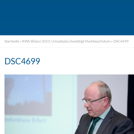
Startseite
»
RWS-Bilanz 2013: Umsatzplus bestätigt Marktwachstum
»
DSC4699
DSC4699