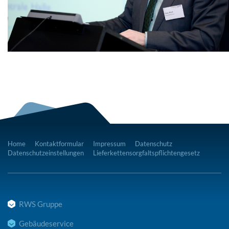
Home
Kontaktformular
Impressum
Datenschutz
Datenschutzeinstellungen
Lieferkettensorgfaltspflichtengesetz
RWS Gruppe
Gebäudeservice