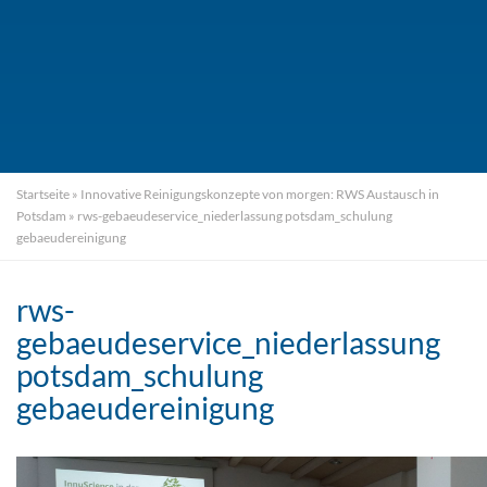
Startseite
»
Innovative Reinigungskonzepte von morgen: RWS Austausch in
Potsdam
»
rws-gebaeudeservice_niederlassung potsdam_schulung
gebaeudereinigung
rws-
gebaeudeservice_niederlassung
potsdam_schulung
gebaeudereinigung