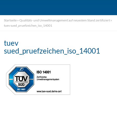
Startseite
»
Qualitäts- und Umweltmanagement auf neuestem Stand zertifiziert
»
tuev sued_pruefzeichen_iso_14001
tuev
sued_pruefzeichen_iso_14001