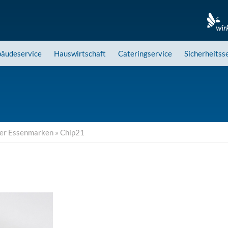
äudeservice
Hauswirtschaft
Cateringservice
Sicherheitss
der Essenmarken
»
Chip21