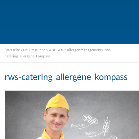
Startseite
»
Neu im Küchen-ABC: A für Allergenmanagement
»
rws-
catering_allergene_kompass
rws-catering_allergene_kompass