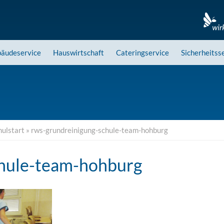
äudeservice
Hauswirtschaft
Cateringservice
Sicherheitss
hulstart
»
rws-grundreinigung-schule-team-hohburg
chule-team-hohburg