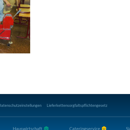
Datenschutzeinstellungen
Lieferkettensorgfaltspflichtengesetz
Hauswirtschaft
Cateringservice
Si