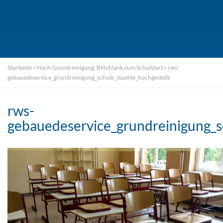
Startseite
»
Nach Grundreinigung: Blitzblank zum Schulstart
»
rws-
gebauedeservice_grundreinigung_schule_stuehle_hochgestellt
rws-
gebauedeservice_grundreinigung_s