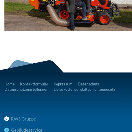
Home
Kontaktformular
Impressum
Datenschutz
Datenschutzeinstellungen
Lieferkettensorgfaltspflichtengesetz
RWS Gruppe
Gebäudeservice