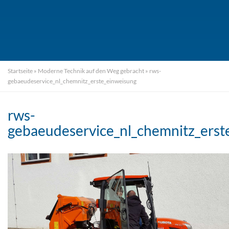
Startseite
»
Moderne Technik auf den Weg gebracht
»
rws-
gebaeudeservice_nl_chemnitz_erste_einweisung
rws-
gebaeudeservice_nl_chemnitz_erst