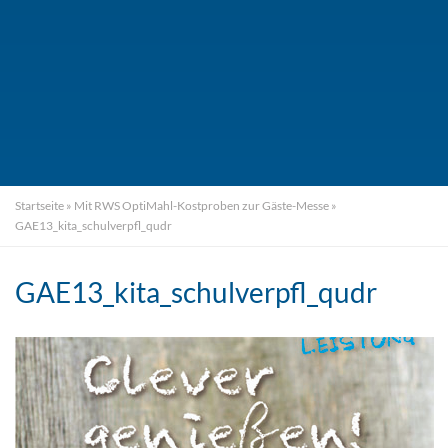
Startseite
»
Mit RWS OptiMahl-Kostproben zur Gäste-Messe
»
GAE13_kita_schulverpfl_qudr
GAE13_kita_schulverpfl_qudr