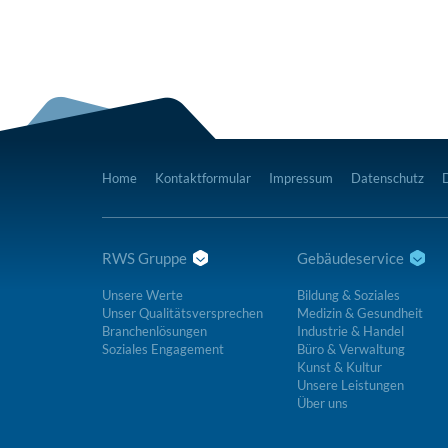
Home
Kontaktformular
Impressum
Datenschutz
RWS Gruppe
Gebäudeservice
Unsere Werte
Bildung & Soziales
Unser Qualitätsversprechen
Medizin & Gesundheit
Branchenlösungen
Industrie & Handel
Soziales Engagement
Büro & Verwaltung
Kunst & Kultur
Unsere Leistungen
Über uns