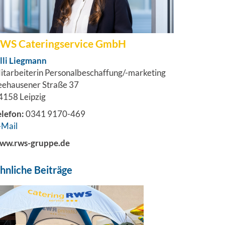
WS Cateringservice GmbH
illi Liegmann
itarbeiterin Personalbeschaffung/-marketing
eehausener Straße 37
4158 Leipzig
elefon:
0341 9170-469
-Mail
ww.rws-gruppe.de
hnliche Beiträge