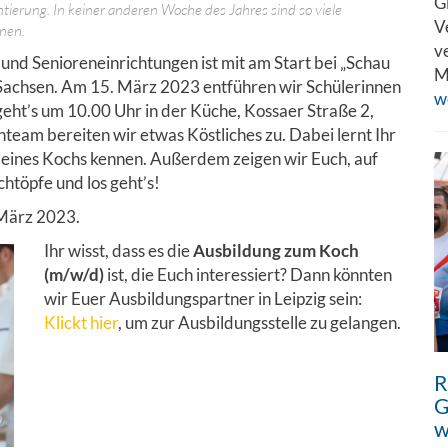
G
ntierung. In keiner anderen Woche des Jahres sind so viele
V
rnen.
v
und Senioreneinrichtungen ist mit am Start bei „Schau
M
 Sachsen. Am 15. März 2023 entführen wir Schülerinnen
w
eht’s um 10.00 Uhr in der Küche, Kossaer Straße 2,
am bereiten wir etwas Köstliches zu. Dabei lernt Ihr
 eines Kochs kennen. Außerdem zeigen wir Euch, auf
htöpfe und los geht’s!
 März 2023.
Ihr wisst, dass es die
Ausbildung zum Koch
(m/w/d)
ist, die Euch interessiert? Dann könnten
wir Euer Ausbildungspartner in Leipzig sein:
Klickt hier
, um zur Ausbildungsstelle zu gelangen.
R
G
w