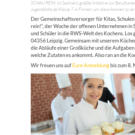
SCHAU REIN! ist Sachsens größte Initiative zur Berufsorie
Jugendliche ab Klasse 7 in Firmen, um diese kennen zu le
Der Gemeinschaftsversorger für Kitas, Schulen 
rein!“, der Woche der offenen Unternehmen in
und Schüler in die RWS-Welt des Kochens. Los g
04356 Leipzig. Gemeinsam mit unserem Küchente
die Abläufe einer Großküche und die Aufgaben
welche Zutaten es ankommt. Also ran an die Koc
Wir freuen uns auf
Eure Anmeldung
bis zum 8.