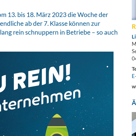
om 13. bis 18. März 2023 die Woche der
ndliche ab der 7. Klasse können zur
R
lang rein schnuppern in Betriebe – so auch
L
M
S
0
T
E
w
Ä