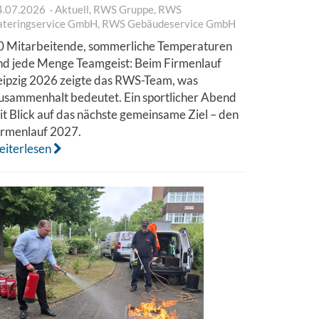
4.07.2026
Aktuell
,
RWS Gruppe
,
RWS
ateringservice GmbH
,
RWS Gebäudeservice GmbH
0 Mitarbeitende, sommerliche Temperaturen
nd jede Menge Teamgeist: Beim Firmenlauf
eipzig 2026 zeigte das RWS-Team, was
usammenhalt bedeutet. Ein sportlicher Abend
it Blick auf das nächste gemeinsame Ziel – den
irmenlauf 2027.
eiterlesen