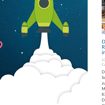
D
R
i
2
C
D
S
z
M
K
D