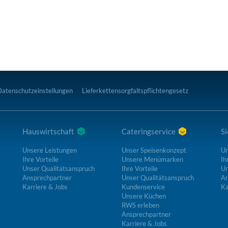
Datenschutzeinstellungen
Lieferkettensorgfaltspflichtengesetz
Hauswirtschaft
Cateringservice
Si
Unsere Leistungen
Unser Speisenkonzept
Un
Ihre Vorteile
Unsere Menümarken
Ih
Unser Qualitätsanspruch
Ihre Vorteile
Un
Ansprechpartner
Unser Qualitätsanspruch
An
Karriere & Jobs
Kundenservice
Ka
Unsere Küchen
RWS erleben
Ansprechpartner
Karriere & Jobs