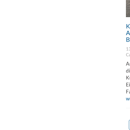
K
A
B
1
C
A
d
K
E
F
w