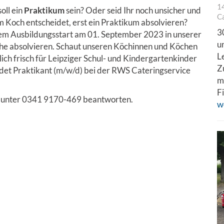
1
oll ein
Praktikum
sein? Oder seid Ihr noch unsicher und
C
m Koch entscheidet, erst ein Praktikum absolvieren?
3
dem Ausbildungsstart am 01. September 2023 in unserer
u
he absolvieren. Schaut unseren Köchinnen und Köchen
L
lich frisch für Leipziger Schul- und Kindergartenkinder
Z
et Praktikant (m/w/d) bei der RWS Cateringservice
m
F
se unter 0341 9170-469 beantworten.
w