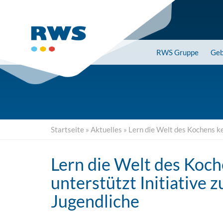
Skip
to
main
content
RWS
Gruppe
Geb
Startseite
»
Aktuelles
»
Lern die Welt des Kochens ke
Lern die Welt des Koc
unterstützt Initiative 
Jugendliche