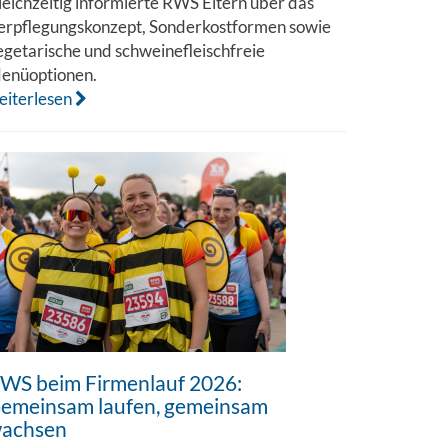
leichzeitig informierte RWS Eltern über das
erpflegungskonzept, Sonderkostformen sowie
egetarische und schweinefleischfreie
enüoptionen.
eiterlesen
WS beim Firmenlauf 2026:
emeinsam laufen, gemeinsam
achsen