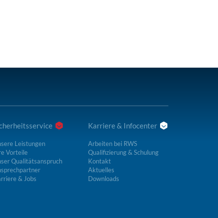
cherheitsservice
Karriere & Infocenter
sere Leistungen
Arbeiten bei RWS
re Vorteile
Qualifizierung & Schulung
ser Qualitätsanspruch
Kontakt
sprechpartner
Aktuelles
rriere & Jobs
Downloads