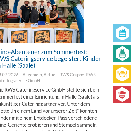
ino-Abenteuer zum Sommerfest:
WS Cateringservice begeistert Kinder
n Halle (Saale)
3.07.2026
Allgemein
,
Aktuell
,
RWS Gruppe
,
RWS
ateringservice GmbH
ie RWS Cateringservice GmbH stellte sich beim
ommerfest einer Einrichtung in Halle (Saale) als
ukünftiger Cateringpartner vor. Unter dem
otto „In einem Land vor unserer Zeit“ konnten
inder mit einem Entdecker-Pass verschiedene
ino-Gerichte probieren und Stempel sammeln.