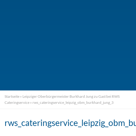
Startseite
»
Leipziger Oberbürgermeister Burkhard Jung zu Gast bei RWS
Cateringservice
»
rws_cateringservice_leipzig_obm_burkhard_jung_3
rws_cateringservice_leipzig_obm_b