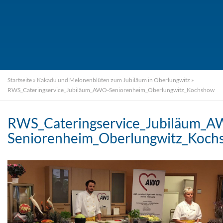
Startseite
»
Kakadu und Melonenblüten zum Jubiläum in Oberlungwitz
»
RWS_Cateringservice_Jubiläum_AWO-Seniorenheim_Oberlungwitz_Kochshow
RWS_Cateringservice_Jubiläum_
Seniorenheim_Oberlungwitz_Koch