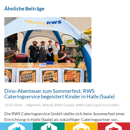
Ähnliche Beiträge
Dino-Abenteuer zum Sommerfest: RWS
Cateringservice begeistert Kinder in Halle (Saale)
23.07.2026
Allgemein
,
Aktuell
,
RWS Gruppe
,
RWS Cateringservice GmbH
Die RWS Cateringservice GmbH stellte sich beim Sommerfest einer
Einrichtung in Halle (Saale) als zukünftiger Cateringpartner vor.
Unter dem Motto „In einem Land vor unserer Zeit“ konnten Kinder