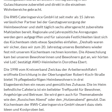
Gulaschkanone zubereitet und direkt in die einzelnen
Wohnbereiche gebracht.
Die RWS Cateringservice GmbH ist seit mehr als 15 Jahren
verlässlicher Partner bei der Ganztagsversorgung der
Heimbewohner und stellt täglich sechs altersgerecht zubereitete
Mahlzeiten bereit. Regionale und jahreszeitliche Anregungen
werden gern aufgegriffen und für saisonale Festlichkeiten lässt sich
das Küchenteam stets etwas Spezielles einfallen. „Deshalb waren
wir sicher, dass wir zum 20. Jahrestag unseres Bestehens wieder
fest mit unserem Küchenteam rechnen konnten. Die Abwechslung
kam bei unseren Bewohnerinnen und Bewohnern gut an, wir hörten
viel Lob“, bestätigt AWO-Heimleiterin Dorothea Ebert.
Die 1998 vom Kreisverband Zwickau der Arbeiterwohlfahrt
eröffnete Einrichtung in der Oberlungwitzer Robert-Koch-Straße
bietet 76 pflegebedürftigen Heimbewohnern in drei
Etagenbereichen ein neues und gemütliches Zuhause. Die im Heim
befindliche Cafeteria ist ein beliebter Treffpunkt für Bewohner,
Angehörige und Betreuer. Sie wird gern auch für Themenabende
wie den „Russischen Abend“ oder den „Hutzenabend“ genutzt. Das
Küchenteam der RWS-Cateringservice GmbH steuert dazu stets
Ideen und Kostproben bei.