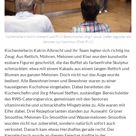
Küchenleiterin Katrin Albrecht und RWS-Bereichsleiter Jörg-Manuel Steffen begrüßen die
Senioren zur Kochshow (Foto: RWS)
Küchenleiterin Katrin Albrecht und ihr Team legten sich richtig ins
Zeug: Aus Rettich, Möhren, Melonen und Kiwi wurden kunstvolle
essbare Figuren geschnitzt, die das Buffet als farbenfrohe Skulptur
schmückten: etwa mit einem Kakadu aus einem langen Rettich und
Blumen aus ganzen Melonen. Doch nicht nur das Auge wurde
bedient. Alle Bewohnerinnen und Bewohner waren zu einer
hauseigenen Kochshow eingeladen. Dabei bereiteten die
Küchenchefin und Jörg-Manuel Steffen, zuständiger Bereichsleiter
des RWS-Cateringservice, gemeinsam mit den Senioren
vitaminreiche und schmackhafte Mixgetränke zu. Alle waren mit
Eifer dabei. Drei Rezeptvarianten standen zur Auswahl: Grüner
Smoothie, Melonen-Eis-Smoothie und Wassermelonen-Smoothie
wurden nicht nur zubereitet, sondern natürlich sofort auch
verkostet. Danach kam etwas Herzhaftes gerade recht. Der
Kesselgulasch wurde an diesem Feiertag zünftig in der