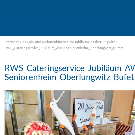
Startseite
»
Kakadu und Melonenblüten zum Jubiläum in Oberlungwitz
»
RWS_Cateringservice_Jubiläum_AWO-Seniorenheim_Oberlungwitz_Bufett
RWS_Cateringservice_Jubiläum_
Seniorenheim_Oberlungwitz_Bufet