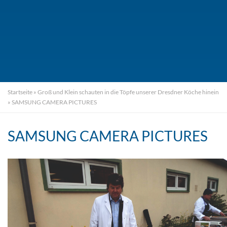
Startseite
»
Groß und Klein schauten in die Töpfe unserer Dresdner Köche hinein
»
SAMSUNG CAMERA PICTURES
SAMSUNG CAMERA PICTURES