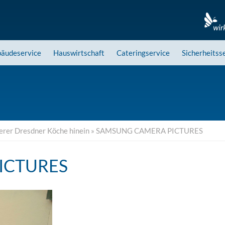
äudeservice
Hauswirtschaft
Cateringservice
Sicherheitss
serer Dresdner Köche hinein
»
SAMSUNG CAMERA PICTURES
ICTURES