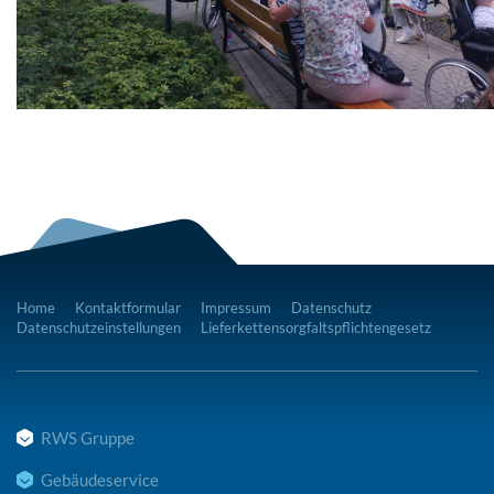
Home
Kontaktformular
Impressum
Datenschutz
Datenschutzeinstellungen
Lieferkettensorgfaltspflichtengesetz
RWS Gruppe
Gebäudeservice