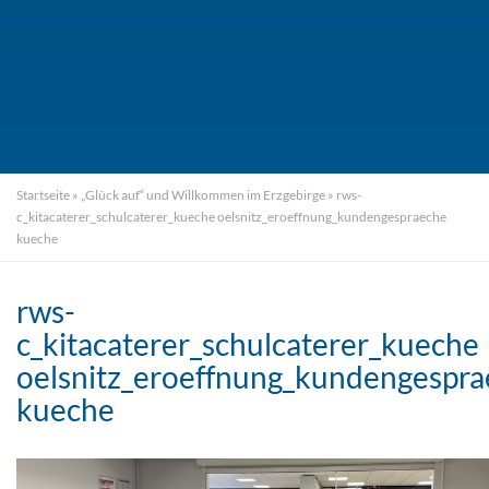
Startseite
»
„Glück auf“ und Willkommen im Erzgebirge
»
rws-
c_kitacaterer_schulcaterer_kueche oelsnitz_eroeffnung_kundengespraeche
kueche
rws-
c_kitacaterer_schulcaterer_kueche
oelsnitz_eroeffnung_kundengespr
kueche