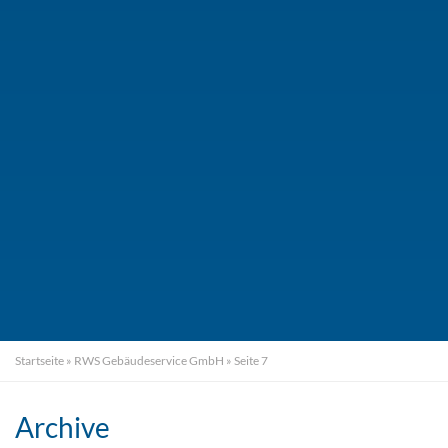
Startseite
»
RWS Gebäudeservice GmbH
»
Seite 7
Archive