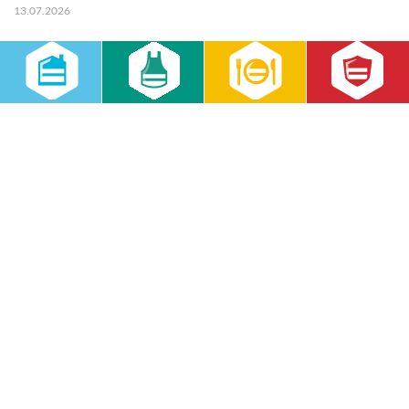
13.07.2026
weiterlesen
Servicekraft (m/w/d) in 14471 Potsdam (3692)
10.07.2026
weiterlesen
«
‹
4
5
6
7
8
9
›