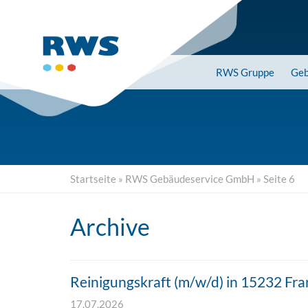
Skip
to
main
content
RWS
Gruppe
Geb
Startseite
»
RWS Gebäudeservice GmbH
»
Seite 6
Archive
Reinigungskraft (m/w/d) in 15232 Fra
17.07.2026