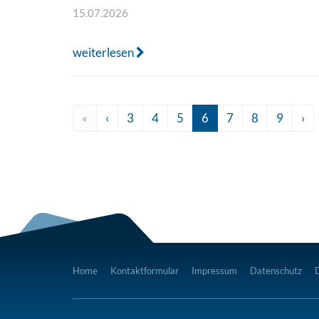
15.07.2026
weiterlesen
«
‹
3
4
5
6
7
8
9
›
Home
Kontaktformular
Impressum
Datenschutz