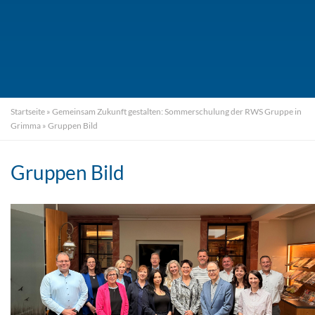
Startseite
»
Gemeinsam Zukunft gestalten: Sommerschulung der RWS Gruppe in
Grimma
»
Gruppen Bild
Gruppen Bild