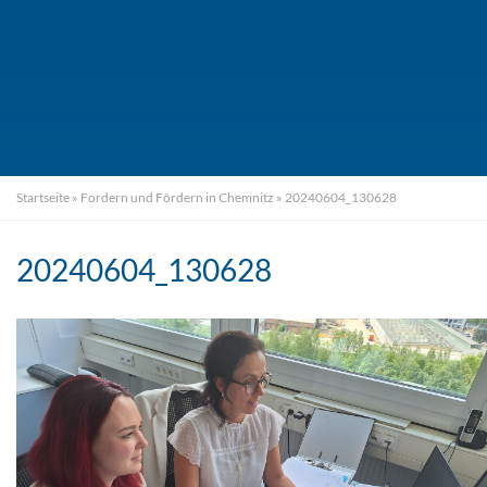
Startseite
»
Fordern und Fördern in Chemnitz
»
20240604_130628
20240604_130628