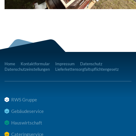
Home
Kontaktformular
Impressum
Datenschutz
Datenschutzeinstellungen
Lieferkettensorgfaltspflichtengesetz
RWS Gruppe
Gebäudeservice
Hauswirtschaft
Cateringservice