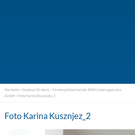
Startseite
»
Dreimal 10 Jahre – Firmenjubilare bei der RWS Cateringservice
GmbH
»
Foto Karina Kusznjez_2
Foto Karina Kusznjez_2