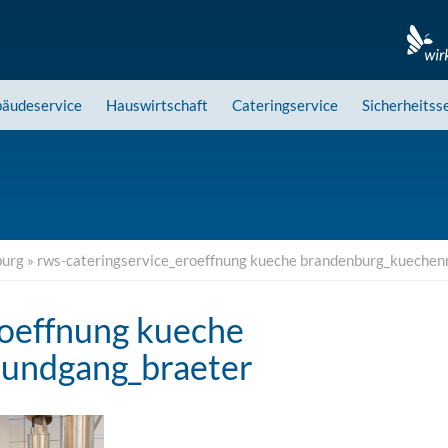
äudeservice
Hauswirtschaft
Cateringservice
Sicherheitss
burg
»
rws-cateringservice_eroeffnung kueche brandenburg_kuechen
roeffnung kueche
undgang_braeter