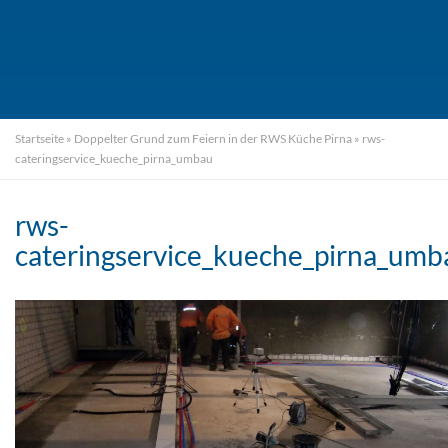
Startseite
»
Doppelter Grund zum Feiern in der RWS Küche Pirna
»
rws-
cateringservice_kueche_pirna_umbau
rws-
cateringservice_kueche_pirna_umb