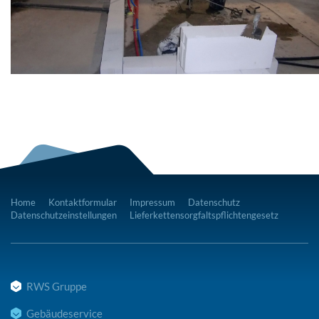
Home
Kontaktformular
Impressum
Datenschutz
Datenschutzeinstellungen
Lieferkettensorgfaltspflichtengesetz
RWS Gruppe
Gebäudeservice