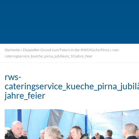
Startseite
»
Doppelter Grund zum Feiern in der RWS Küche Pirna
»
rws-
cateringservice_kueche_pirna_jubiläum_10 jahre_feier
rws-
cateringservice_kueche_pirna_jubi
jahre_feier