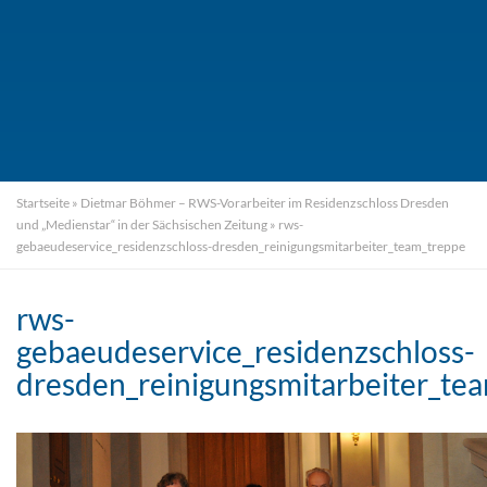
Startseite
»
Dietmar Böhmer – RWS-Vorarbeiter im Residenzschloss Dresden
und „Medienstar“ in der Sächsischen Zeitung
»
rws-
gebaeudeservice_residenzschloss-dresden_reinigungsmitarbeiter_team_treppe
rws-
gebaeudeservice_residenzschloss-
dresden_reinigungsmitarbeiter_te