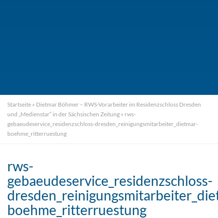
Startseite
»
Dietmar Böhmer – RWS-Vorarbeiter im Residenzschloss Dresden
und „Medienstar“ in der Sächsischen Zeitung
»
rws-
gebaeudeservice_residenzschloss-dresden_reinigungsmitarbeiter_dietmar-
boehme_ritterruestung
rws-
gebaeudeservice_residenzschloss-
dresden_reinigungsmitarbeiter_die
boehme_ritterruestung