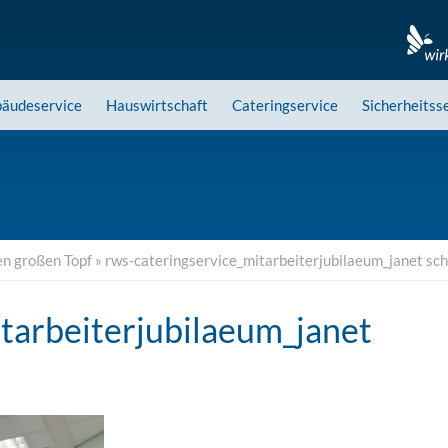
äudeservice
Hauswirtschaft
Cateringservice
Sicherheitss
en großen Topf
»
rws-cateringservice_mitarbeiterjubilaeum_janet sc
tarbeiterjubilaeum_janet