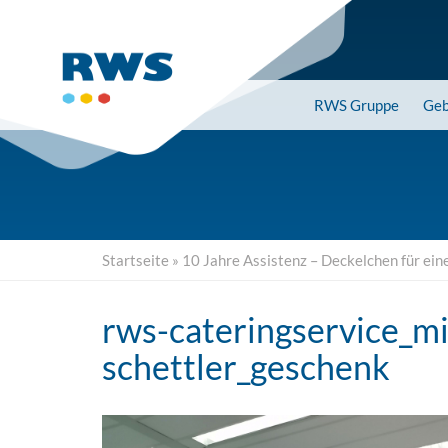
Skip
to
main
content
RWS
Gruppe
Geb
Startseite
»
10 Jahre Assistenz – Deckelchen für ein
rws-cateringservice_mi
schettler_geschenk