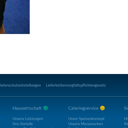
Datenschutzeinstellungen
Lieferkettensorgfaltspflichtengesetz
Hauswirtschaft
Cateringservice
Si
Unsere Leistungen
Unser Speisenkonzept
Un
Ihre Vorteile
Unsere Menümarken
Ih