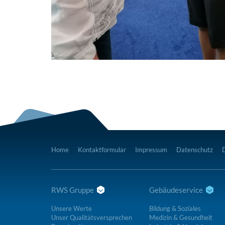
Home
Kontaktformular
Impressum
Datenschutz
RWS Gruppe
Gebäudeservice
Unsere Werte
Bildung & Soziales
Unser Qualitätsversprechen
Medizin & Gesundheit