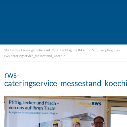
Startseite
»
Clever genießen auf der 2. Fachtagung Kita- und Schulverpflegung
»
rws-cateringservice_messestand_koechin
rws-
cateringservice_messestand_koech