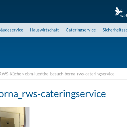
äudeservice
Hauswirtschaft
Cateringservice
Sicherheitss
e RWS-Küche
»
obm-luedtke_besuch-borna_rws-cateringservice
rna_rws-cateringservice