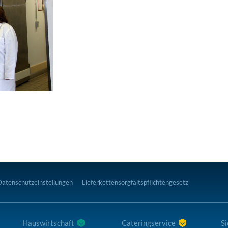
Datenschutzeinstellungen
Lieferkettensorgfaltspflichtengesetz
Hauswirtschaft
Cateringservice
Si