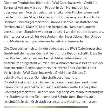
Die neue Produktionsküche der RWS Cateringservice GmbH in
Borna ist Anfang März vom Probe- in den Normalbetrieb
übergegangen. Von der Leistungsfähigkeit des Küchenteams und
den technischen Möglichkeiten vor Ort überzeugte sich auch die
Bornaer Oberbürgermeisterin Simone Luedtke. Sie stattete dem
Betrieb am 21. März 2016 einen Besuch ab. Dass nach langem
Leerstand am Standort wieder produziert wird, freue sie besonders.
Sie interessierte sich für den Umfang der Investitionen bei Umbau
und Modernisierung sowie den Arbeitskräftezuwachs.
Die Oberbürgermeisterin würdigte, dass die RWS Cateringservice
GmbH mit der neuen Küche Arbeit für die Region schafft. Dass für
den Küchenbetrieb inzwischen 20 Mitarbeiterinnen und
Mitarbeiter eingestellt wurden, die ausnahmslos aus Borna und der
angrenzenden Region stammen, berichtete Felix Weiske, Leiter
Vertrieb der RWS Cateringservice GmbH den Gästen. Er
bekräftigte, dass der Gemeinschaftsverpfleger die
Produktionskapazitäten längerfristig noch ausbauen und in der
neuen Küche perspektivisch auch ausbilden wolle. Dabei gaben
Oberbürgermeisterin Luedtke und Ingeborg Weimann, zuständig in
der Stadtverwaltung für Jugend und Schule, den Hinweis auf
regelmäßig in der Kreisstadt veranstaltete Ausbildungsmessen.