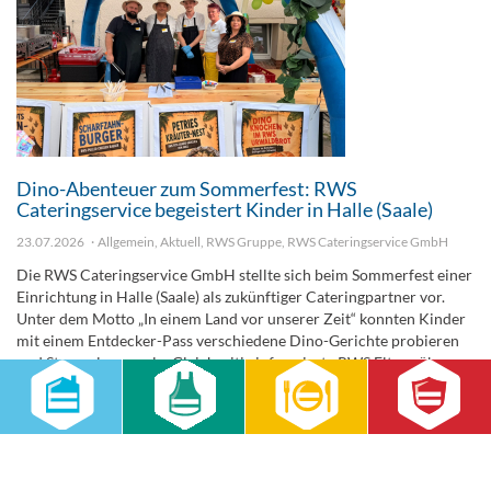
Dino-Abenteuer zum Sommerfest: RWS
Cateringservice begeistert Kinder in Halle (Saale)
23.07.2026
Allgemein
,
Aktuell
,
RWS Gruppe
,
RWS Cateringservice GmbH
Die RWS Cateringservice GmbH stellte sich beim Sommerfest einer
Einrichtung in Halle (Saale) als zukünftiger Cateringpartner vor.
Unter dem Motto „In einem Land vor unserer Zeit“ konnten Kinder
mit einem Entdecker-Pass verschiedene Dino-Gerichte probieren
und Stempel sammeln. Gleichzeitig informierte RWS Eltern über
das Verpflegungskonzept, Sonderkostformen sowie vegetarische
und schweinefleischfreie Menüoptionen.
weiterlesen