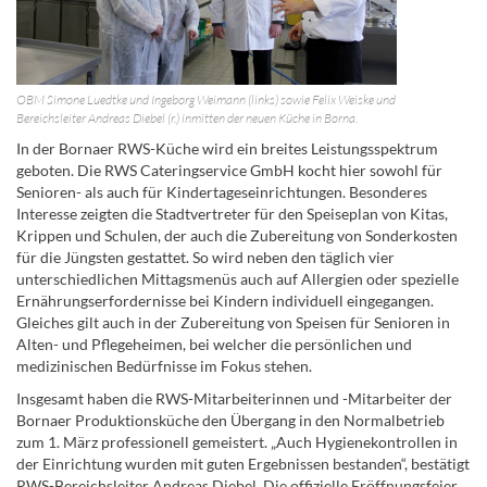
OBM Simone Luedtke und Ingeborg Weimann (links) sowie Felix Weiske und
Bereichsleiter Andreas Diebel (r.) inmitten der neuen Küche in Borna.
In der Bornaer RWS-Küche wird ein breites Leistungsspektrum
geboten. Die RWS Cateringservice GmbH kocht hier sowohl für
Senioren- als auch für Kindertageseinrichtungen. Besonderes
Interesse zeigten die Stadtvertreter für den Speiseplan von Kitas,
Krippen und Schulen, der auch die Zubereitung von Sonderkosten
für die Jüngsten gestattet. So wird neben den täglich vier
unterschiedlichen Mittagsmenüs auch auf Allergien oder spezielle
Ernährungserfordernisse bei Kindern individuell eingegangen.
Gleiches gilt auch in der Zubereitung von Speisen für Senioren in
Alten- und Pflegeheimen, bei welcher die persönlichen und
medizinischen Bedürfnisse im Fokus stehen.
Insgesamt haben die RWS-Mitarbeiterinnen und -Mitarbeiter der
Bornaer Produktionsküche den Übergang in den Normalbetrieb
zum 1. März professionell gemeistert. „Auch Hygienekontrollen in
der Einrichtung wurden mit guten Ergebnissen bestanden“, bestätigt
RWS-Bereichsleiter Andreas Diebel. Die offizielle Eröffnungsfeier