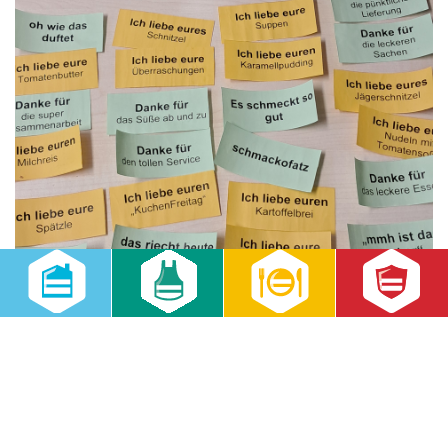
Botschaften glücklicher und „satter“ Kinder.
Da überreichte etwa Einrichtungsleiterin Heike Hieronymus ein
eigens gestaltetes Kochbuch aus ihrer Kindertagesstätte
„Bienenhäus´l“ aus Bernstadt auf dem Eigen mit den beliebtesten
Gerichten der Kita. Oder Christoph Holz, Leiter der
Kindertagesstätte „Rotsteinkinder“ OT Sohland am Rotstein – er
übergab im Namen der Kinder kleines Lobes-Briefchen. So wurden