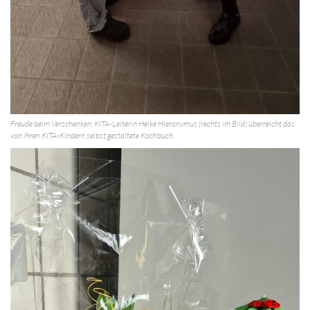
Freude beim Verschenken: KITA-Leiterin Heike Hieronymus (rechts im Bild) überreicht das
von ihren KITA-Kindern selbst gestaltete Kochbuch.