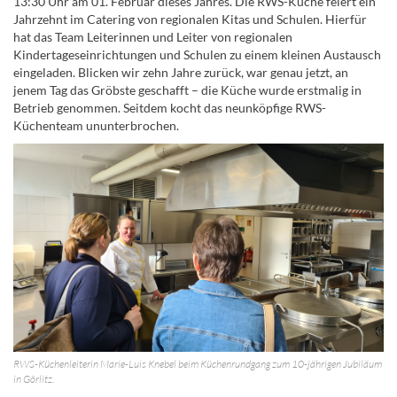
13:30 Uhr am 01. Februar dieses Jahres. Die RWS-Küche feiert ein
Jahrzehnt im Catering von regionalen Kitas und Schulen. Hierfür
hat das Team Leiterinnen und Leiter von regionalen
Kindertageseinrichtungen und Schulen zu einem kleinen Austausch
eingeladen. Blicken wir zehn Jahre zurück, war genau jetzt, an
jenem Tag das Gröbste geschafft – die Küche wurde erstmalig in
Betrieb genommen. Seitdem kocht das neunköpfige RWS-
Küchenteam ununterbrochen.
RWS-Küchenleiterin Marie-Luis Knebel beim Küchenrundgang zum 10-jährigen Jubiläum
in Görlitz.