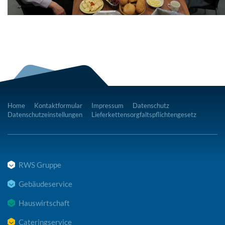
Home
Kontaktformular
Impressum
Datenschutz
Datenschutzeinstellungen
Lieferkettensorgfaltspflichtengesetz
RWS Gruppe
Gebäudeservice
Hauswirtschaft
Cateringservice