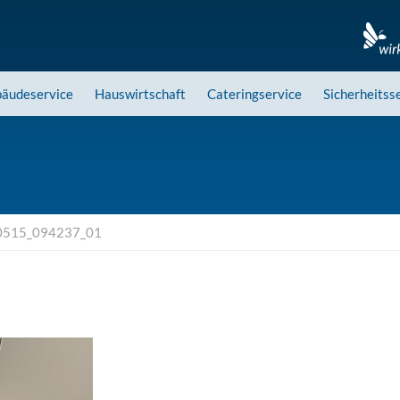
äudeservice
Hauswirtschaft
Cateringservice
Sicherheitss
0515_094237_01