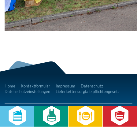
Home
Kontaktformular
Impressum
Datenschutz
Datenschutzeinstellungen
Lieferkettensorgfaltspflichtengesetz
RWS Gruppe
Gebäudeservice