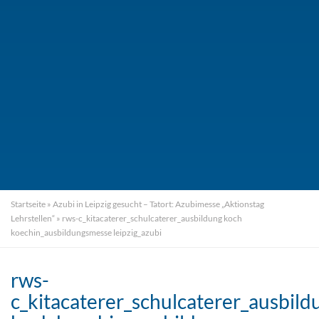
Startseite
»
Azubi in Leipzig gesucht – Tatort: Azubimesse „Aktionstag
Lehrstellen“
»
rws-c_kitacaterer_schulcaterer_ausbildung koch
koechin_ausbildungsmesse leipzig_azubi
rws-
c_kitacaterer_schulcaterer_ausbild