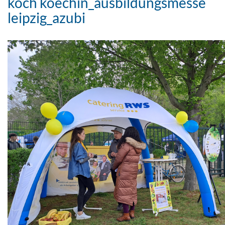
koch koechin_ausbildungsmesse
leipzig_azubi