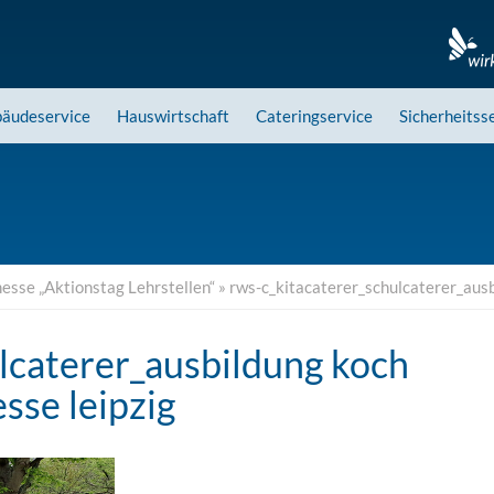
äudeservice
Hauswirtschaft
Cateringservice
Sicherheitss
messe „Aktionstag Lehrstellen“
»
rws-c_kitacaterer_schulcaterer_aus
lcaterer_ausbildung koch
sse leipzig