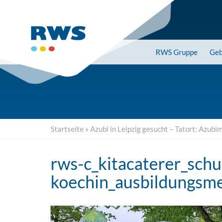
Skip
to
main
content
RWS
Gruppe
Geb
Startseite
»
Azubi in Leipzig gesucht – Tatort: Azubi
rws-c_kitacaterer_schu
koechin_ausbildungsme