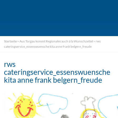
Startseite
»
Aus Torgau kommt Regionales auch á la Wunschzettel
»
rws
cateringservice_essenswuensche kita anne frank belgern_freude
rws
cateringservice_essenswuensche
kita anne frank belgern_freude