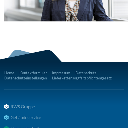
Home
Kontaktformular
Impressum
Datenschutz
Datenschutzeinstellungen
Lieferkettensorgfaltspflichtengesetz
RWS Gruppe
Gebäudeservice