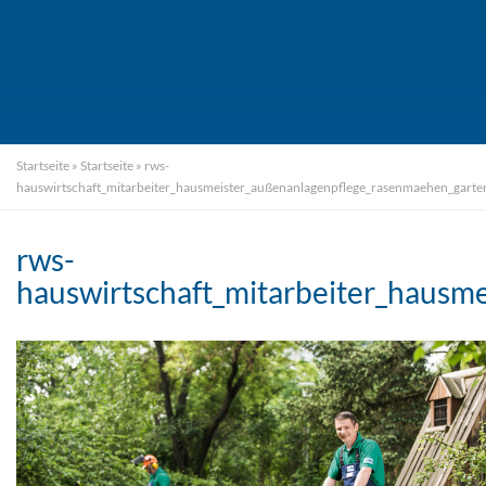
Startseite
»
Startseite
»
rws-
hauswirtschaft_mitarbeiter_hausmeister_außenanlagenpflege_rasenmaehen_gar
rws-
hauswirtschaft_mitarbeiter_haus