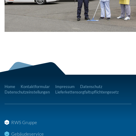
Home
Kontaktformular
Impressum
Datenschutz
Datenschutzeinstellungen
Lieferkettensorgfaltspflichtengesetz
RWS Gruppe
Gebäudeservice