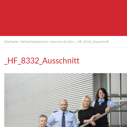
Startseite
»
Sicherheitsservice
»
Karriere & Jobs
»
_HF_8332_Ausschnitt
_HF_8332_Ausschnitt